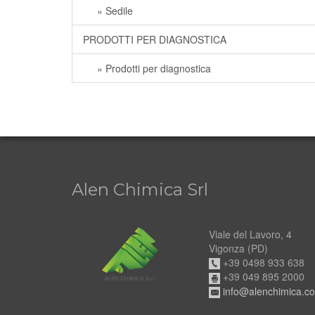
» Sedile
PRODOTTI PER DIAGNOSTICA
» Prodotti per diagnostica
Alen Chimica Srl
Viale del Lavoro, 4
Vigonza (PD)
+39 0498 933 638
+39 049 895 2000
info@alenchimica.c