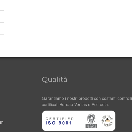
Qualità
Garantiamo i nostri prodotti con costanti controlli
certificati Bureau Veritas e Accredia.
om