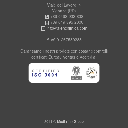
Viale del Lavoro, 4
Vigonza (PD)
+39 0498 933 638
+39 049 895 2000
info@alenchimica.com
P.IVA 01267580288
Garantiamo i nostri prodotti con costanti controlli
certificati Bureau Veritas e Accredia.
2014 ©
Medialine Group